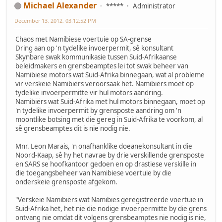
Michael Alexander
*****
Administrator
December 13, 2012, 03:12:52 PM
Chaos met Namibiese voertuie op SA-grense
Dring aan op 'n tydelike invoerpermit, sê konsultant
Skynbare swak kommunikasie tussen Suid-Afrikaanse
beleidmakers en grensbeamptes lei tot swak beheer van
Namibiese motors wat Suid-Afrika binnegaan, wat al probleme
vir verskeie Namibiërs veroorsaak het. Namibiërs moet op
tydelike invoerpermitte vir hul motors aandring.
Namibiërs wat Suid-Afrika met hul motors binnegaan, moet op
'n tydelike invoerpermit by grensposte aandring om 'n
moontlike botsing met die gereg in Suid-Afrika te voorkom, al
sê grensbeamptes dit is nie nodig nie.
Mnr. Leon Marais, 'n onafhanklike doeanekonsultant in die
Noord-Kaap, sê hy het navrae by drie verskillende grensposte
en SARS se hoofkantoor gedoen en op drastiese verskille in
die toegangsbeheer van Namibiese voertuie by die
onderskeie grensposte afgekom.
"Verskeie Namibiërs wat Namibies geregistreerde voertuie in
Suid-Afrika het, het nie die nodige invoerpermitte by die grens
ontvang nie omdat dit volgens grensbeamptes nie nodig is nie,