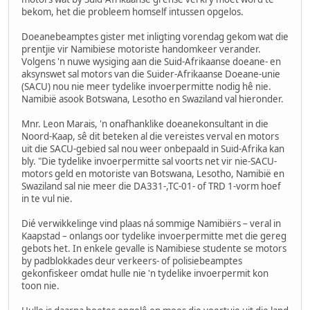
bekom, het die probleem homself intussen opgelos.
Doeanebeamptes gister met inligting vorendag gekom wat die
prentjie vir Namibiese motoriste handomkeer verander.
Volgens 'n nuwe wysiging aan die Suid-Afrikaanse doeane- en
aksynswet sal motors van die Suider-Afrikaanse Doeane-unie
(SACU) nou nie meer tydelike invoerpermitte nodig hê nie.
Namibië asook Botswana, Lesotho en Swaziland val hieronder.
Mnr. Leon Marais, 'n onafhanklike doeanekonsultant in die
Noord-Kaap, sê dit beteken al die vereistes verval en motors
uit die SACU-gebied sal nou weer onbepaald in Suid-Afrika kan
bly. "Die tydelike invoerpermitte sal voorts net vir nie-SACU-
motors geld en motoriste van Botswana, Lesotho, Namibië en
Swaziland sal nie meer die DA331-,TC-01- of TRD 1-vorm hoef
in te vul nie.
Dié verwikkelinge vind plaas ná sommige Namibiërs – veral in
Kaapstad – onlangs oor tydelike invoerpermitte met die gereg
gebots het. In enkele gevalle is Namibiese studente se motors
by padblokkades deur verkeers- of polisiebeamptes
gekonfiskeer omdat hulle nie 'n tydelike invoerpermit kon
toon nie.