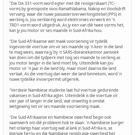
"Die DA 331-vorm word egter met die reisigerskaart (TC-
vorm) by grensposte soos Ramathlabama, Nakop en Vioolsdrift
vervang, waar die nuwe passasiersverwerkingstelsel (PPS) in
werking is. Jou verklaring word elektronies verwerk en 'n
TRD1-vorm word uitgedruk. As jy een van dié twee vorms het,
kan jy jou motor vir ses maande in Suid-Afrika hou.
"Die Suid-Afrikaanse wet maak voorsiening vir tydelik
ingevoerde voertuie om vir ses maande op 'n keer in die land
te mag wees, waarna jy by 'n SARS-doeanekantoor aansoek
kan doen om dié tydperk met nog ses maande te verleng as
jou motor langer in die land moet bly. Uiteindelik kan jou
motor vir 'n jaar in die land bly, maar moet daarna die land
verlaat. As die voertuig dan weer die land binnekom, word 'n
nuwe tydelike invoerpermit uitgereik.
"Verskeie Namibiese studente laat hul voertuie gedurende
vakansies in Suid-Afrika agter. Uiteindelik is die voertuie vir
vier jaar of langer in die land, wat onwettig is omdat
wetgewing net vir ses maande voorsiening maak.
"Die Suid-Afrikaanse en Namibiese owerheid begin ook
saamwerk om dié probleem hok te slaan. 'n Namibiese burger
het onlangs haar voertuig wat al lank in Suid-Afrika is, se
lisensie hernu en die Namibiese registrasie-owerheid het