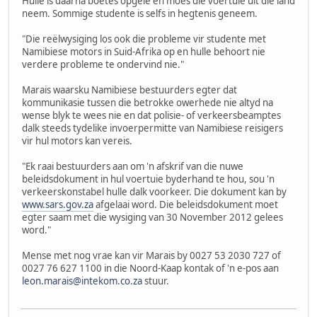
Hulle is daarna boetes opgelê en moes die voertuie uit die land
neem. Sommige studente is selfs in hegtenis geneem.
"Die reëlwysiging los ook die probleme vir studente met
Namibiese motors in Suid-Afrika op en hulle behoort nie
verdere probleme te ondervind nie."
Marais waarsku Namibiese bestuurders egter dat
kommunikasie tussen die betrokke owerhede nie altyd na
wense blyk te wees nie en dat polisie- of verkeersbeamptes
dalk steeds tydelike invoerpermitte van Namibiese reisigers
vir hul motors kan vereis.
"Ek raai bestuurders aan om 'n afskrif van die nuwe
beleidsdokument in hul voertuie byderhand te hou, sou 'n
verkeerskonstabel hulle dalk voorkeer. Die dokument kan by
www.sars.gov.za
afgelaai word. Die beleidsdokument moet
egter saam met die wysiging van 30 November 2012 gelees
word."
Mense met nog vrae kan vir Marais by 0027 53 2030 727 of
0027 76 627 1100 in die Noord-Kaap kontak of 'n e-pos aan
leon.marais@intekom.co.za
stuur.