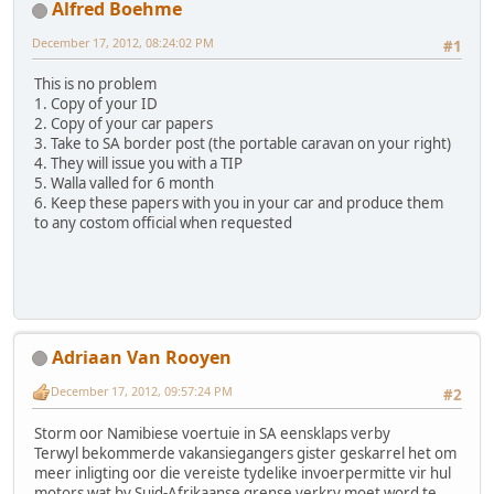
Alfred Boehme
December 17, 2012, 08:24:02 PM
#1
This is no problem
1. Copy of your ID
2. Copy of your car papers
3. Take to SA border post (the portable caravan on your right)
4. They will issue you with a TIP
5. Walla valled for 6 month
6. Keep these papers with you in your car and produce them
to any costom official when requested
Adriaan Van Rooyen
December 17, 2012, 09:57:24 PM
#2
Storm oor Namibiese voertuie in SA eensklaps verby
Terwyl bekommerde vakansiegangers gister geskarrel het om
meer inligting oor die vereiste tydelike invoerpermitte vir hul
motors wat by Suid-Afrikaanse grense verkry moet word te