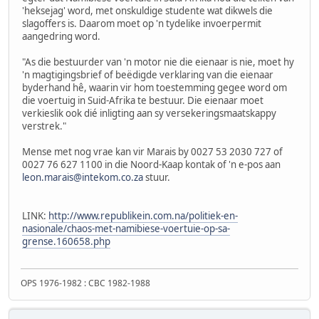
'heksejag' word, met onskuldige studente wat dikwels die
slagoffers is. Daarom moet op 'n tydelike invoerpermit
aangedring word.
"As die bestuurder van 'n motor nie die eienaar is nie, moet hy
'n magtigingsbrief of beëdigde verklaring van die eienaar
byderhand hê, waarin vir hom toestemming gegee word om
die voertuig in Suid-Afrika te bestuur. Die eienaar moet
verkieslik ook dié inligting aan sy versekeringsmaatskappy
verstrek."
Mense met nog vrae kan vir Marais by 0027 53 2030 727 of
0027 76 627 1100 in die Noord-Kaap kontak of 'n e-pos aan
leon.marais@intekom.co.za
stuur.
LINK:
http://www.republikein.com.na/politiek-en-
nasionale/chaos-met-namibiese-voertuie-op-sa-
grense.160658.php
OPS 1976-1982 : CBC 1982-1988