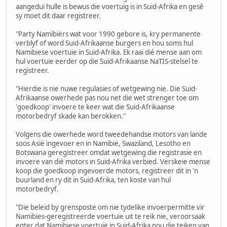
aangedui hulle is bewus die voertuig is in Suid-Afrika en gesê
sy moet dit daar registreer.
"Party Namibiërs wat voor 1990 gebore is, kry permanente
verblyf of word Suid-Afrikaanse burgers en hou soms hul
Namibiese voertuie in Suid-Afrika. Ek raai dié mense aan om
hul voertuie eerder op die Suid-Afrikaanse NaTIS-stelsel te
registreer.
"Hierdie is nie nuwe regulasies of wetgewing nie. Die Suid-
Afrikaanse owerhede pas nou net die wet strenger toe om
'goedkoop' invoere te keer wat die Suid-Afrikaanse
motorbedryf skade kan berokken."
Volgens die owerhede word tweedehandse motors van lande
soos Asië ingevoer en in Namibië, Swaziland, Lesotho en
Botswana geregistreer omdat wetgewing die registrasie en
invoere van dié motors in Suid-Afrika verbied. Verskeie mense
koop die goedkoop ingevoerde motors, registreer dit in 'n
buurland en ry dit in Suid-Afrika, ten koste van hul
motorbedryf.
"Die beleid by grensposte om nie tydelike invoerpermitte vir
Namibies-geregistreerde voertuie uit te reik nie, veroorsaak
egter dat Namibiese voertuie in Suid-Afrika nou die teiken van