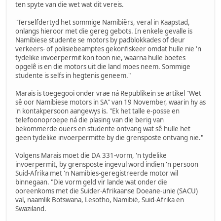
ten spyte van die wet wat dit vereis.
"Terselfdertyd het sommige Namibiërs, veral in Kaapstad,
onlangs hieroor met die gereg gebots. In enkele gevalle is
Namibiese studente se motors by padblokkades of deur
verkeers- of polisiebeamptes gekonfiskeer omdat hulle nie 'n
tydelike invoerpermit kon toon nie, waarna hulle boetes
opgelê is en die motors uit die land moes neem. Sommige
studente is selfs in hegtenis geneem."
Marais is toegegooi onder vrae ná Republikein se artikel "Wet
sê oor Namibiese motors in SA" van 19 November, waarin hy as
'n kontakpersoon aangewys is. "Ek het talle e-posse en
telefoonoproepe ná die plasing van die berig van
bekommerde ouers en studente ontvang wat sê hulle het
geen tydelike invoerpermitte by die grensposte ontvang nie."
Volgens Marais moet die DA 331-vorm, 'n tydelike
invoerpermit, by grensposte ingevul word indien 'n persoon
Suid-Afrika met 'n Namibies-geregistreerde motor wil
binnegaan. "Die vorm geld vir lande wat onder die
ooreenkoms met die Suider-Afrikaanse Doeane-unie (SACU)
val, naamlik Botswana, Lesotho, Namibië, Suid-Afrika en
Swaziland.