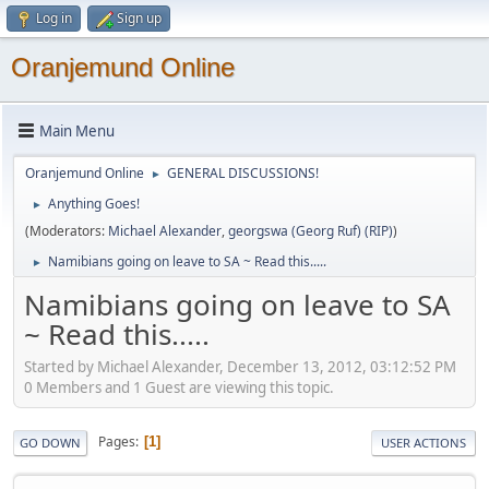
Log in
Sign up
Oranjemund Online
Main Menu
Oranjemund Online
GENERAL DISCUSSIONS!
►
Anything Goes!
►
(Moderators:
Michael Alexander
,
georgswa (Georg Ruf) (RIP)
)
Namibians going on leave to SA ~ Read this.....
►
Namibians going on leave to SA
~ Read this.....
Started by Michael Alexander, December 13, 2012, 03:12:52 PM
0 Members and 1 Guest are viewing this topic.
Pages
1
GO DOWN
USER ACTIONS